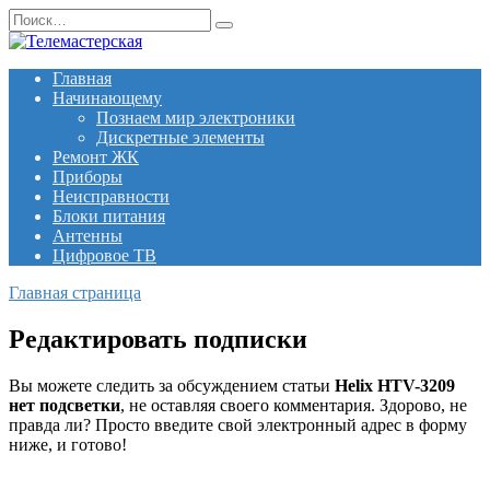
Перейти
Search
к
for:
содержанию
Главная
Начинающему
Познаем мир электроники
Дискретные элементы
Ремонт ЖК
Приборы
Неисправности
Блоки питания
Антенны
Цифровое ТВ
Главная страница
Редактировать подписки
Вы можете следить за обсуждением статьи
Helix HTV-3209
нет подсветки
, не оставляя своего комментария. Здорово, не
правда ли? Просто введите свой электронный адрес в форму
ниже, и готово!