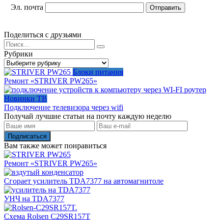
Эл. почта
Поделиться с друзьями
Search
for:
Рубрики
Рубрики
Блоки питания
Ремонт «STRIVER PW265»
Новинки ТВ
Подключение телевизора через wifi
Получай лучшие статьи на почту каждую неделю
Подписаться
Вам также может понравиться
Ремонт «STRIVER PW265»
Сгорает усилитель TDA7377 на автомагнитоле
УНЧ на TDA7377
Схема Rolsen C29SR157T