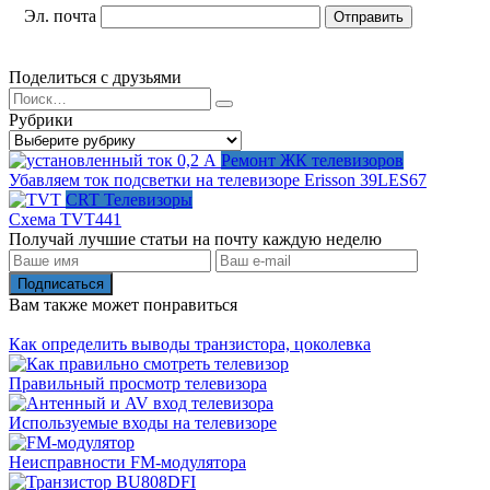
Эл. почта
Поделиться с друзьями
Search
for:
Рубрики
Рубрики
Ремонт ЖК телевизоров
Убавляем ток подсветки на телевизоре Erisson 39LES67
CRT Телевизоры
Схема TVT441
Получай лучшие статьи на почту каждую неделю
Подписаться
Вам также может понравиться
Как определить выводы транзистора, цоколевка
Правильный просмотр телевизора
Используемые входы на телевизоре
Неисправности FM-модулятора