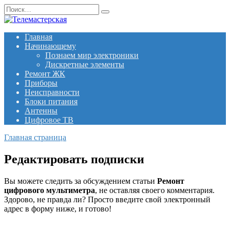
Перейти
Search
к
for:
содержанию
Главная
Начинающему
Познаем мир электроники
Дискретные элементы
Ремонт ЖК
Приборы
Неисправности
Блоки питания
Антенны
Цифровое ТВ
Главная страница
Редактировать подписки
Вы можете следить за обсуждением статьи
Ремонт
цифрового мультиметра
, не оставляя своего комментария.
Здорово, не правда ли? Просто введите свой электронный
адрес в форму ниже, и готово!