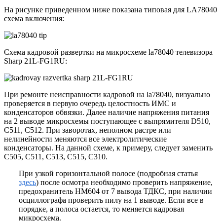
На рисунке приведенном ниже показана типовая для LA78040
схема включения:
Схема кадровой развертки на микросхеме la78040 телевизора
Sharp 21L-FG1RU:
При ремонте неисправности кадровой на la78040, визуально
проверяется в первую очередь целостность ИМС и
конденсаторов обвязки. Далее наличие напряжения питания
на 2 выводе микросхемы поступающее с выпрямителя D510,
C511, C512. При заворотах, неполном растре или
нелинейности меняются все электролитические
конденсаторы. На данной схеме, к примеру, следует заменить
C505, C511, C513, C515, C310.
При узкой горизонтальной полосе (подробная статья
здесь
) после осмотра необходимо проверить напряжение,
предохранитель HM604 от 7 вывода ТДКС, при наличии
осциллографа проверить пилу на 1 выводе. Если все в
порядке, а полоса остается, то меняется кадровая
микросхема.