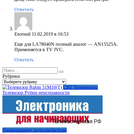
Ответить
Евгений
11.02.2019 в 16:53
Еще для LA78040N полный аналог — AN15525A.
Применяется в TV JVC.
Ответить
Search
for:
Рубрики
Рубрики
CRT Телевизоры
Телевизор Рубин неисправности
Начинающему радиолюбителю