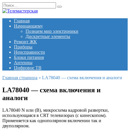
Перейти
Search
к
for:
содержанию
Главная
Начинающему
Познаем мир электроники
Дискретные элементы
Ремонт ЖК
Приборы
Неисправности
Блоки питания
Антенны
Цифровое ТВ
Главная страница
»
LA78040 — схема включения и аналоги
LA78040 — схема включения и
аналоги
LA78040 N или (B), микросхема кадровой развертки,
использующаяся в CRT телевизорах (с кинескопом).
Применяется как однополярном включении так и
двуполярном.