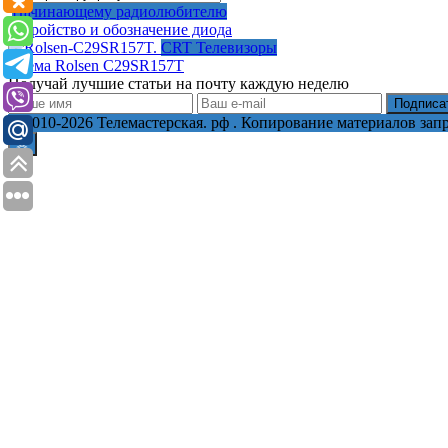
Начинающему радиолюбителю
Устройство и обозначение диода
CRT Телевизоры
Схема Rolsen C29SR157T
Получай лучшие статьи на почту каждую неделю
Подписа
© 2010-2026 Телемастерская. рф . Копирование материалов за