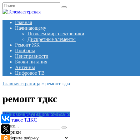
Перейти
Search
к
for:
содержанию
Главная
Начинающему
Познаем мир электроники
Дискретные элементы
Ремонт ЖК
Приборы
Неисправности
Блоки питания
Антенны
Цифровое ТВ
Главная страница
»
ремонт тдкс
ремонт тдкс
Начинающему радиолюбителю
Что такое ТДКС
Search
for:
Рубрики
Рубрики