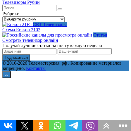
Телевизоры Рубин
Search
for:
Рубрики
Рубрики
CRT Телевизоры
Схема Erisson 2102
Статьи
Смотреть телевизор онлайн
Получай лучшие статьи на почту каждую неделю
Подписаться
© 2010-2026 Телемастерская. рф . Копирование материалов
запрещено.
Контакты