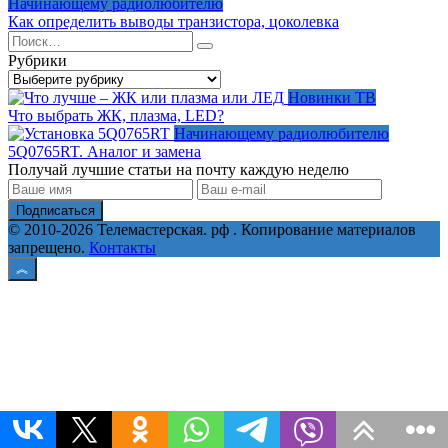
Начинающему радиолюбителю
Как определить выводы транзистора, цоколевка
Search
for:
Рубрики
Рубрики
Новинки ТВ
Что выбрать ЖК, плазма, LED?
Начинающему радиолюбителю
5Q0765RT. Аналог и замена
Получай лучшие статьи на почту каждую неделю
Подписаться
© 2010-2026 Телемастерская. рф . Копирование материалов
запрещено.
Контакты