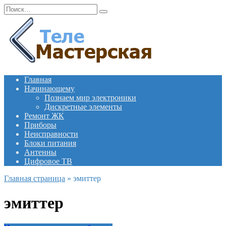
Перейти
Search
к
for:
содержанию
Главная
Начинающему
Познаем мир электроники
Дискретные элементы
Ремонт ЖК
Приборы
Неисправности
Блоки питания
Антенны
Цифровое ТВ
Главная страница
»
эмиттер
эмиттер