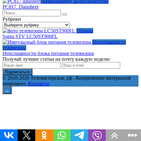
Начинающему радиолюбителю
PC817. Datasheet
Search
for:
Рубрики
Рубрики
Обзоры
Supra STV LC50ST900FL
Неисправности
телевизора
Неисправности блока питания телевизора
Получай лучшие статьи на почту каждую неделю
Подписаться
© 2010-2026 Телемастерская. рф . Копирование материалов
запрещено.
Контакты