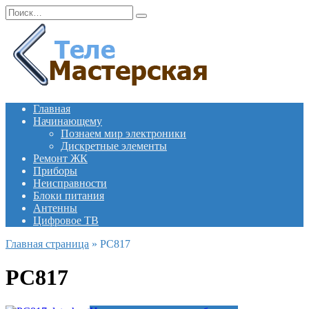
Перейти
Search
к
for:
содержанию
Главная
Начинающему
Познаем мир электроники
Дискретные элементы
Ремонт ЖК
Приборы
Неисправности
Блоки питания
Антенны
Цифровое ТВ
Главная страница
»
PC817
PC817