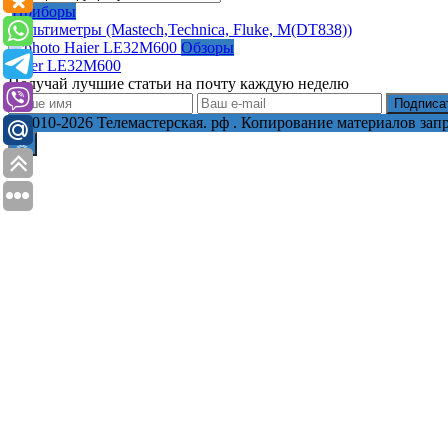
Приборы
Мультиметры (Mastech,Technica, Fluke, M(DT838))
Обзоры
Haier LE32M600
Получай лучшие статьи на почту каждую неделю
Подписа
© 2010-2026 Телемастерская. рф . Копирование материалов за