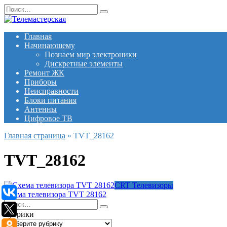
Перейти
Search
к
for:
содержанию
Главная
Начинающему
Познаем мир электроники
Дискретные элементы
Ремонт ЖК
Приборы
Неисправности
Блоки питания
Антенны
Цифровое ТВ
Главная страница
»
TVT_28162
TVT_28162
CRT Телевизоры
Схема телевизора TVT 28162
Search
for:
Рубрики
Рубрики