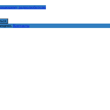
инающему радиолюбителю
ться
прещено.
Контакты