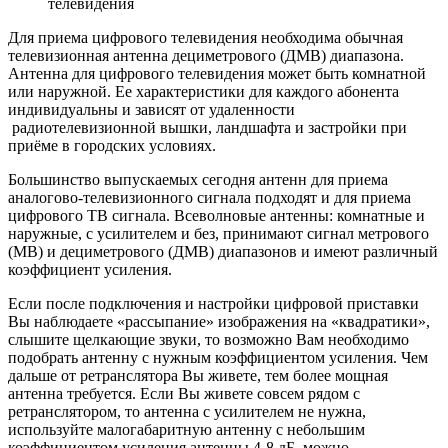
телевидения
Для
приема цифрового телевидения
необходима обычная
телевизионная антенна дециметрового (ДМВ) диапазона.
Антенна для цифрового телевидения может быть комнатной
или наружной. Ее характеристики для каждого абонента
индивидуальны и зависят от удаленности
радиотелевизионной вышки, ландшафта и застройки при
приёме в городских условиях.
Большинство выпускаемых сегодня антенн для приема
аналогово-телевизионного сигнала подходят и для приема
цифрового ТВ сигнала. Всеволновые антенны: комнатные и
наружные, с усилителем и без, принимают сигнал метрового
(МВ) и дециметрового (ДМВ) диапазонов и имеют различный
коэффициент усиления.
Если после подключения и настройки цифровой приставки
Вы наблюдаете «рассыпание» изображения на «квадратики»,
слышите щелкающие звуки, то возможно Вам необходимо
подобрать антенну с нужным коэффициентом усиления. Чем
дальше от ретранслятора Вы живете, тем более мощная
антенна требуется. Если Вы живете совсем рядом с
ретранслятором, то антенна с усилителем не нужна,
используйте малогабаритную антенну с небольшим
коэффициентом усиления антенны 4-8 дБ, можно