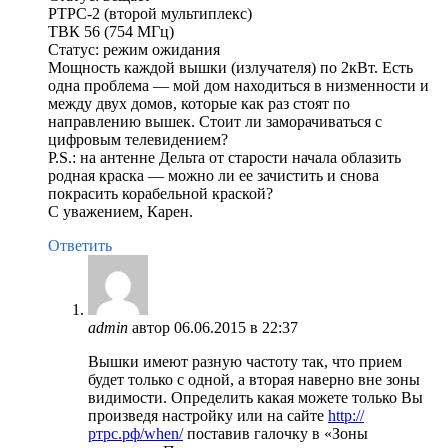
РТРС-2 (второй мультиплекс)
ТВК 56 (754 МГц)
Статус: режим ожидания
Мощность каждой вышки (излучателя) по 2кВт. Есть
одна проблема — мой дом находиться в низменности и
между двух домов, которые как раз стоят по
направлению вышек. Стоит ли заморачиваться с
цифровым телевидением?
P.S.: на антенне Дельта от старости начала облазить
родная краска — можно ли ее зачистить и снова
покрасить корабельной краской?
С уважением, Карен.
Ответить
admin
автор
06.06.2015 в 22:37
Вышки имеют разную частоту так, что прием
будет только с одной, а вторая наверно вне зоны
видимости. Определить какая можете только Вы
произведя настройку или на сайте
http://
ртрс.рф/when/
поставив галочку в «Зоны