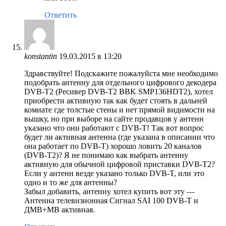
Ответить
konstantin
19.03.2015 в 13:20
Здравствуйте! Подскажите пожалуйста мне необходимо
подобрать антенну для отдельного цифрового декодера
DVB-T2 (Ресивер DVB-T2 BBK SMP136HDT2), хотел
приобрести активную так как будет стоять в дальней
комнате где толстые стены и нет прямой видимости на
вышку, но при выборе на сайте продавцов у антенн
указано что они работают с DVB-T! Так вот вопрос
будет ли активная антенна (где указана в описании что
она работает по DVB-T) хорошо ловить 20 каналов
(DVB-T2)? Я не понимаю как выбрать антенну
активную для обычной цифровой приставки DVB-T2?
Если у антенн везде указано только DVB-T, или это
одно и то же для антенны?
Забыл добавить, антенну хотел купить вот эту —
Антенна телевизионная Сигнал SAI 100 DVB-T и
ДМВ+МВ активная.