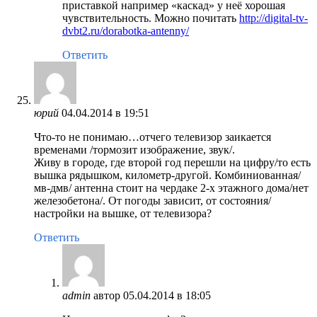
приставкой например «каскад» у неё хорошая
чувствительность. Можно почитать
http://digital-tv-
dvbt2.ru/dorabotka-antenny/
Ответить
юрий
04.04.2014 в 19:51
Что-то не понимаю…отчего телевизор заикается
временами /тормозит изображение, звук/.
Живу в городе, где второй год перешли на цифру/то есть
вышка рядышком, километр-другой. Комбиниованная/
мв-дмв/ антенна стоит на чердаке 2-х этажного дома/нет
железобетона/. От погоды зависит, от состояния/
настройки на вышке, от телевизора?
Ответить
admin
автор
05.04.2014 в 18:05