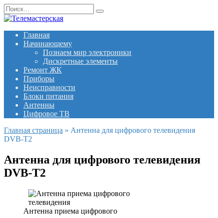
Перейти
Search
к
for:
содержанию
Главная
Начинающему
Познаем мир электроники
Дискретные элементы
Ремонт ЖК
Приборы
Неисправности
Блоки питания
Антенны
Цифровое ТВ
Главная страница
»
Антенна для цифрового телевидения
DVB-T2
Антенна для цифрового телевидения
DVB-T2
Антенна приема цифрового