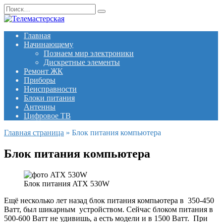
Перейти
Search
к
for:
содержанию
Главная
Начинающему
Познаем мир электроники
Дискретные элементы
Ремонт ЖК
Приборы
Неисправности
Блоки питания
Антенны
Цифровое ТВ
Главная страница
»
Блок питания компьютера
Блок питания компьютера
Блок питания ATX 530W
Ещё несколько лет назад
блок питания компьютера
в 350-450
Ватт, был шикарным устройством. Сейчас блоком питания в
500-600 Ватт не удивишь, а есть модели и в 1500 Ватт. При