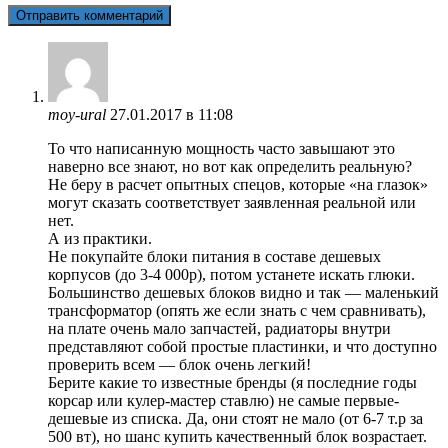
moy-ural
27.01.2017 в 11:08
То что написанную мощность часто завышают это
наверно все знают, но вот как определить реальную?
Не беру в расчет опытных спецов, которые «на глазок»
могут сказать соответствует заявленная реальной или
нет.
А из практики.
Не покупайте блоки питания в составе дешевых
корпусов (до 3-4 000р), потом устанете искать глюки.
Большинство дешевых блоков видно и так — маленький
трансформатор (опять же если знать с чем сравнивать),
на плате очень мало запчастей, радиаторы внутри
представляют собой простые пластинки, и что доступно
проверить всем — блок очень легкий!
Берите какие то известные бренды (я последние годы
корсар или кулер-мастер ставлю) не самые первые-
дешевые из списка. Да, они стоят не мало (от 6-7 т.р за
500 вт), но шанс купить качественный блок возрастает.