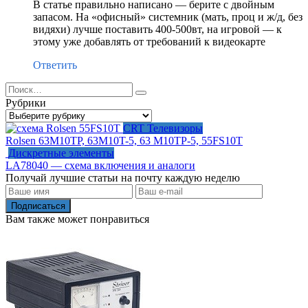
В статье правильно написано — берите с двойным
запасом. На «офисный» системник (мать, проц и ж/д, без
видяхи) лучше поставить 400-500вт, на игровой — к
этому уже добавлять от требований к видеокарте
Ответить
Search
for:
Рубрики
Рубрики
CRT Телевизоры
Rolsen 63M10TP, 63M10T-5, 63 M10TP-5, 55FS10T
Дискретные элементы
LA78040 — схема включения и аналоги
Получай лучшие статьи на почту каждую неделю
Подписаться
Вам также может понравиться