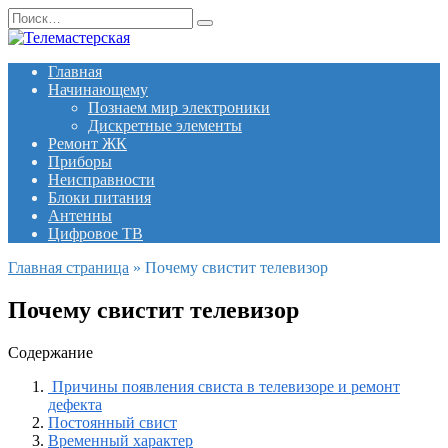
Перейти
Search
к
for:
содержанию
Главная
Начинающему
Познаем мир электроники
Дискретные элементы
Ремонт ЖК
Приборы
Неисправности
Блоки питания
Антенны
Цифровое ТВ
Главная страница
»
Почему свистит телевизор
Почему свистит телевизор
Содержание
Причины появления свиста в телевизоре и ремонт
дефекта
Постоянный свист
Временный характер