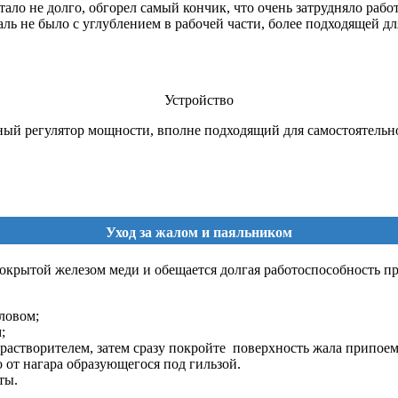
ало не долго, обгорел самый кончик, что очень затрудняло рабо
ль не было с углублением в рабочей части, более подходящей д
Устройство
ный
регулятор мощности, вполне подходящий для самостоятельно
Уход за жалом и паяльником
покрытой железом меди и обещается долгая работоспособность пр
ловом;
;
астворителем, затем сразу покройте поверхность жала припоем
 от нагара образующегося под гильзой.
ты.