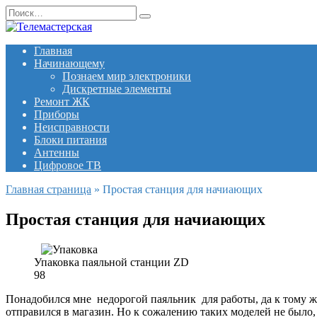
Перейти
Search
к
for:
содержанию
Главная
Начинающему
Познаем мир электроники
Дискретные элементы
Ремонт ЖК
Приборы
Неисправности
Блоки питания
Антенны
Цифровое ТВ
Главная страница
»
Простая станция для начиающих
Простая станция для начиающих
Упаковка паяльной станции ZD
98
Понадобился мне недорогой паяльник для работы, да к тому ж
отправился в магазин. Но к сожалению таких моделей не было, 