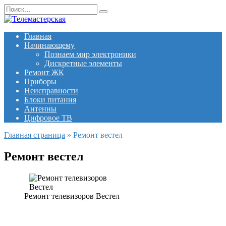
Перейти
Search
к
for:
содержанию
Главная
Начинающему
Познаем мир электроники
Дискретные элементы
Ремонт ЖК
Приборы
Неисправности
Блоки питания
Антенны
Цифровое ТВ
Главная страница
»
Ремонт вестел
Ремонт вестел
Ремонт телевизоров Вестел