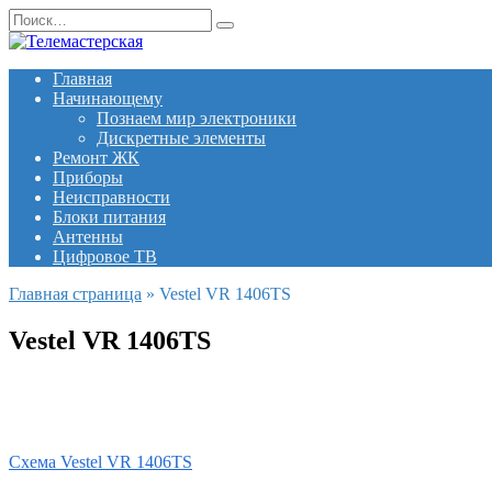
Перейти
Search
к
for:
содержанию
Главная
Начинающему
Познаем мир электроники
Дискретные элементы
Ремонт ЖК
Приборы
Неисправности
Блоки питания
Антенны
Цифровое ТВ
Главная страница
»
Vestel VR 1406TS
Vestel VR 1406TS
Схема Vestel VR 1406TS