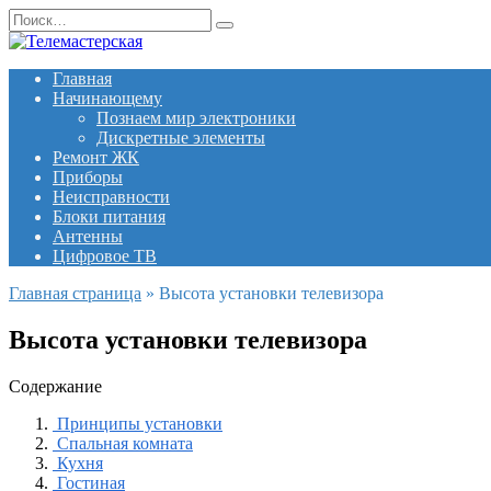
Перейти
Search
к
for:
содержанию
Главная
Начинающему
Познаем мир электроники
Дискретные элементы
Ремонт ЖК
Приборы
Неисправности
Блоки питания
Антенны
Цифровое ТВ
Главная страница
»
Высота установки телевизора
Высота установки телевизора
Содержание
Принципы установки
Спальная комната
Кухня
Гостиная