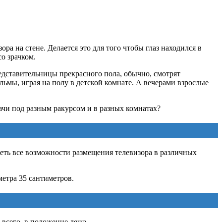
а на стене. Делается это для того чтобы глаз находился в
о зрачком.
едставительницы прекрасного пола, обычно, смотрят
льмы, играя на полу в детской комнате. А вечерами взрослые
ачи под разным ракурсом и в разных комнатах?
реть все возможности размещения телевизора в различных
метра 35 сантиметров.
 всего, в положение лежа.