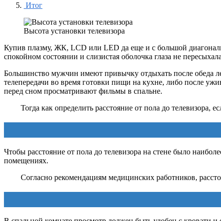
Итог
Высота установки телевизора
Купив плазму, ЖК, LCD или LED да еще и с большой диагональю,
спокойном состоянии и слизистая оболочка глаза не пересыхала
Большинство мужчин имеют привычку отдыхать после обеда леж
телепередачи во время готовки пищи на кухне, либо после ужин
перед сном просматривают фильмы в спальне.
Тогда как определить расстояние от пола до телевизора, 
Чтобы расстояние от пола до телевизора на стене было наибол
помещениях.
Согласно рекомендациям медицинских работников, расстоян
В спальной комнате просмотр должен быть удобен с кровати и е