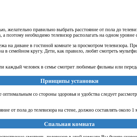
 желательно правильно выбрать расстояние от пола до телевизор
, а поэтому необходимо телевизор располагать на одном уровне с
а на диване в гостиной комнате за просмотром телевизора. Пр
а в семейном кругу. Дети, как правило, любят смотреть мультфи
если каждый человек в семье смотрит любимые фильмы или перед
Принципы установки
ее оптимальным со стороны здоровья и удобства следует рассмот
ие от пола до телевизора на стене, должно составлять около 1 
Спальная комната
стественно смотреть телевизор в этой комнате Вы будете скорее