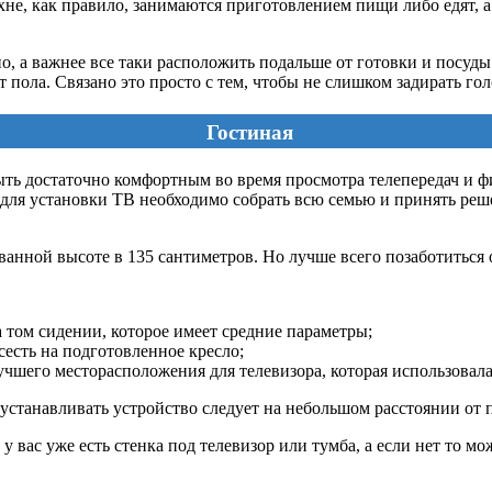
хне, как правило, занимаются приготовлением пищи либо едят, 
чно, а важнее все таки расположить подальше от готовки и посуд
 пола. Связано это просто с тем, чтобы не слишком задирать гол
Гостиная
ть достаточно комфортным во время просмотра телепередач и фил
для установки ТВ необходимо собрать всю семью и принять реше
нной высоте в 135 сантиметров. Но лучше всего позаботиться о
а том сидении, которое имеет средние параметры;
есть на подготовленное кресло;
чшего месторасположения для телевизора, которая использовала
 устанавливать устройство следует на небольшом расстоянии от 
у вас уже есть стенка под телевизор или тумба, а если нет то м