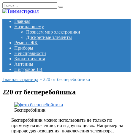
Перейти
Search
к
for:
содержанию
Главная
Начинающему
Познаем мир электроники
Дискретные элементы
Ремонт ЖК
Приборы
Неисправности
Блоки питания
Антенны
Цифровое ТВ
Главная страница
»
220 от бесперебойника
220 от бесперебойника
Бесперебойник
Бесперебойник
можно использовать не только по
прямому назначению, но и других целях. Например на
природе для освещения, подключения телевизора,