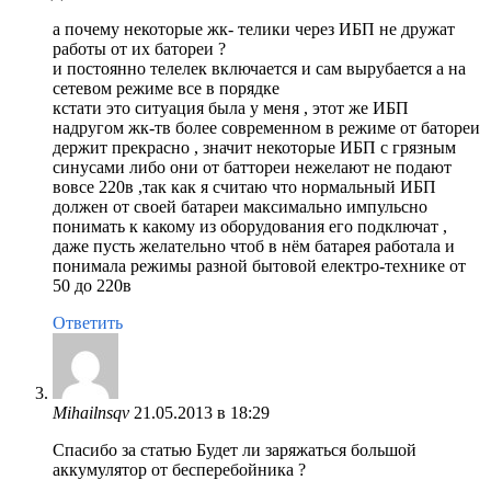
а почему некоторые жк- телики через ИБП не дружат
работы от их батореи ?
и постоянно телелек включается и сам вырубается а на
сетевом режиме все в порядке
кстати это ситуация была у меня , этот же ИБП
надругом жк-тв более современном в режиме от батореи
держит прекрасно , значит некоторые ИБП с грязным
синусами либо они от баттореи нежелают не подают
вовсе 220в ,так как я считаю что нормальный ИБП
должен от своей батареи максимально импульсно
понимать к какому из оборудования его подключат ,
даже пусть желательно чтоб в нём батарея работала и
понимала режимы разной бытовой електро-технике от
50 до 220в
Ответить
Mihailnsqv
21.05.2013 в 18:29
Спасибо за статью Будет ли заряжаться большой
аккумулятор от бесперебойника ?