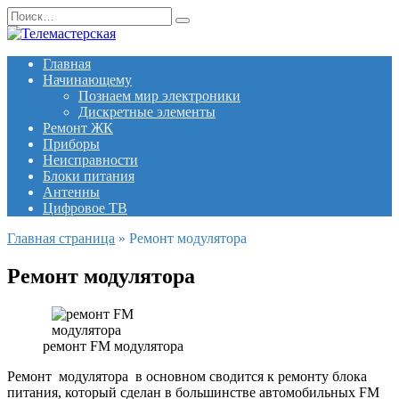
Перейти
Search
к
for:
содержанию
Главная
Начинающему
Познаем мир электроники
Дискретные элементы
Ремонт ЖК
Приборы
Неисправности
Блоки питания
Антенны
Цифровое ТВ
Главная страница
»
Ремонт модулятора
Ремонт модулятора
ремонт FM модулятора
Ремонт модулятора
в основном сводится к ремонту блока
питания, который сделан в большинстве автомобильных FM