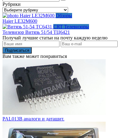
for:
Рубрики
Рубрики
Обзоры
Haier LE32M600
CRT Телевизоры
Телевизор Витязь 51/54 TЦ6421
Получай лучшие статьи на почту каждую неделю
Подписаться
Вам также может понравиться
PAL013B аналоги и даташит.